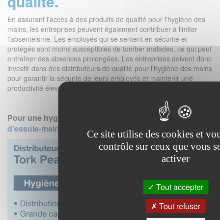
qualité.
En assurant l'accès à des produits de qualité pour l'hygiène des
mains, les entreprises peuvent également contribuer à limiter
l'absentéisme. Les employés qui se sentent en sécurité et
protégés sont moins susceptibles de tomber malades, ce qui peut
entraîner des absences prolongées. Les entreprises doivent donc
investir dans des distributeurs de qualité pour l'hygiène des mains
pour garantir la sécurité de leurs employés et maintenir une
productivité élevée.
Pour une hygiène optimale optez pour les
distributeurs
d'essuie-mains PeakServe
.
Ce site utilise des cookies et vo
contrôle sur ceux que vous s
activer
Tout accepter
Tout refuser