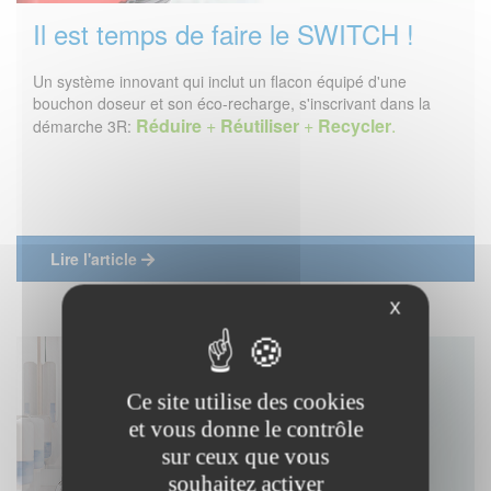
Il est temps de faire le SWITCH !
Un système innovant qui inclut un flacon équipé d'une
bouchon doseur et son éco-recharge, s'inscrivant dans la
Réduire
+
Réutiliser
+
Recycler
.
démarche 3R:
Lire l'article
X
Ce site utilise des cookies
et vous donne le contrôle
sur ceux que vous
souhaitez activer