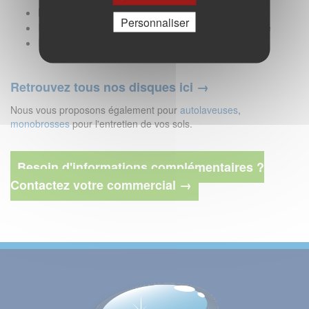
Blanc
: Tous types de sols
Personnaliser
Rose
: Tous les sols plastiques, carrelage, terre cuite
Mauve
: Sols plastiques, marbre
Retrouvez tous nos disques ici →
Nous vous proposons également pour
autolaveuses
,
monobrosses
pour l'entretien de vos sols.
Besoin d'informations complémentaires ?
Contactez votre commercial →