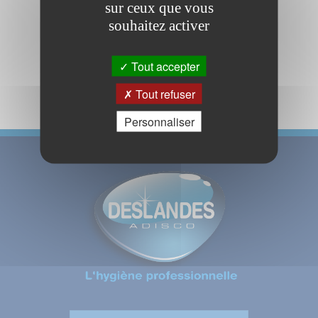
web ?
sur ceux que vous
souhaitez activer
Demander mes codes d'accès
Tout accepter
Tout refuser
Personnaliser